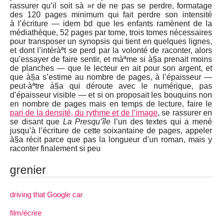
rassurer qu’il soit sà »r de ne pas se perdre, formatage
des 120 pages minimum qui fait perdre son intensité
à l’écriture — idem bd que les enfants ramènent de la
médiathèque, 52 pages par tome, trois tomes nécessaires
pour transposer un synopsis qui tient en quelques lignes,
et dont l’intéràªt se perd par la volonté de raconter, alors
qu’essayer de faire sentir, et màªme si à§a prenait moins
de planches — que le lecteur en ait pour son argent, et
que à§a s’estime au nombre de pages, à l’épaisseur —
peut-àªtre à§a qui déroute avec le numérique, pas
d’épaisseur visible — et si on proposait les bouquins non
en nombre de pages mais en temps de lecture, faire le
pari de la densité, du rythme et de l’image
, se rassurer en
se disant que
La Presqu’île
l’un des textes qui a mené
jusqu’à l’écriture de cette soixantaine de pages, appeler
à§a récit parce que pas la longueur d’un roman, mais y
raconter finalement si peu
grenier
driving that Google car
film/écrire