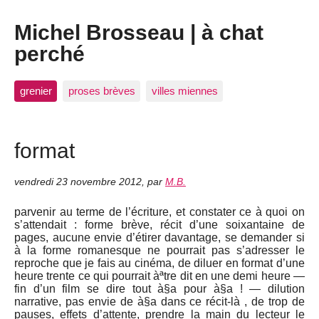
Michel Brosseau | à chat
perché
grenier
proses brèves
villes miennes
format
vendredi 23 novembre 2012
,
par
M.B.
parvenir au terme de l’écriture, et constater ce à quoi on
s’attendait : forme brève, récit d’une soixantaine de
pages, aucune envie d’étirer davantage, se demander si
à la forme romanesque ne pourrait pas s’adresser le
reproche que je fais au cinéma, de diluer en format d’une
heure trente ce qui pourrait àªtre dit en une demi heure —
fin d’un film se dire tout à§a pour à§a ! — dilution
narrative, pas envie de à§a dans ce récit-là , de trop de
pauses, effets d’attente, prendre la main du lecteur le