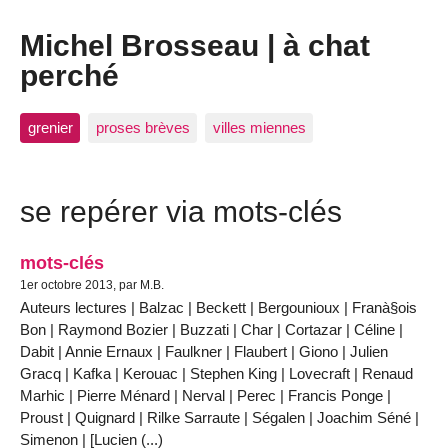
Michel Brosseau | à chat
perché
grenier
proses brèves
villes miennes
se repérer via mots-clés
mots-clés
1er octobre 2013, par M.B.
Auteurs lectures | Balzac | Beckett | Bergounioux | Franà§ois
Bon | Raymond Bozier | Buzzati | Char | Cortazar | Céline |
Dabit | Annie Ernaux | Faulkner | Flaubert | Giono | Julien
Gracq | Kafka | Kerouac | Stephen King | Lovecraft | Renaud
Marhic | Pierre Ménard | Nerval | Perec | Francis Ponge |
Proust | Quignard | Rilke Sarraute | Ségalen | Joachim Séné |
Simenon | [Lucien (...)