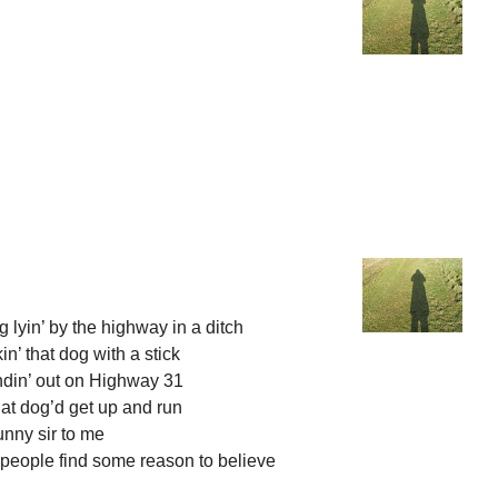
lyin’ by the highway in a ditch
n’ that dog with a stick
andin’ out on Highway 31
hat dog’d get up and run
nny sir to me
 people find some reason to believe