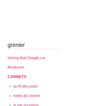
grenier
driving that Google car
film/écrire
CARNETS
au fil des jours
notes de chevet
je me souviens