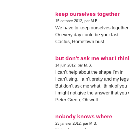
keep ourselves together
15 octobre 2012, par M.B.
We have to keep ourselves together
Or every day could be your last
Cactus, Hometown bust
but don’t ask me what I thin
14 juin 2012, par M.B.
I can’t help about the shape I’m in
I can’t sing, I ain’t pretty and my legs
But don’t ask me what I think of you
I might not give the answer that you
Peter Green, Oh well
nobody knows where
23 janvier 2012, par M.B.