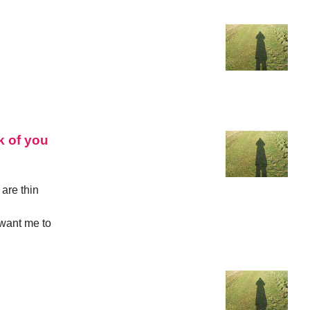
k of you
 are thin
 want me to