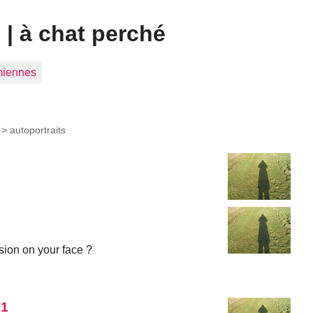
| à chat perché
 miennes
>
autoportraits
sion on your face ?
#1