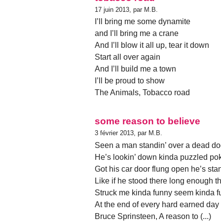
17 juin 2013, par M.B.
I’ll bring me some dynamite
and I’ll bring me a crane
And I’ll blow it all up, tear it down
Start all over again
And I’ll build me a town
I’ll be proud to show
The Animals, Tobacco road
some reason to believe
3 février 2013, par M.B.
Seen a man standin’ over a dead dog 
He’s lookin’ down kinda puzzled poki
Got his car door flung open he’s st
Like if he stood there long enough t
Struck me kinda funny seem kinda fu
At the end of every hard earned day
Bruce Sprinsteen, A reason to (...)