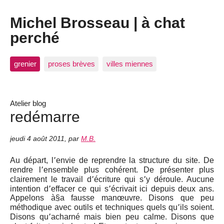
Michel Brosseau | à chat
perché
grenier
proses brèves
villes miennes
Atelier blog
redémarre
jeudi 4 août 2011
,
par
M.B.
Au départ, l՚envie de reprendre la structure du site. De
rendre l՚ensemble plus cohérent. De présenter plus
clairement le travail d՚écriture qui s՚y déroule. Aucune
intention d՚effacer ce qui s՚écrivait ici depuis deux ans.
Appelons à§a fausse manœuvre. Disons que peu
méthodique avec outils et techniques quels qu՚ils soient.
Disons qu՚acharné mais bien peu calme. Disons que