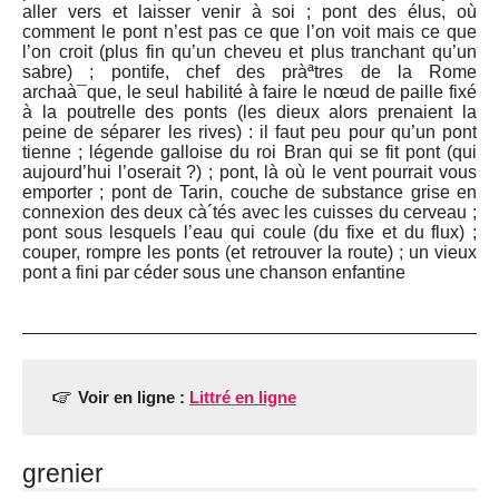
aller vers et laisser venir à soi ; pont des élus, où
comment le pont n’est pas ce que l’on voit mais ce que
l’on croit (plus fin qu’un cheveu et plus tranchant qu’un
sabre) ; pontife, chef des pràªtres de la Rome
archaà¯que, le seul habilité à faire le nœud de paille fixé
à la poutrelle des ponts (les dieux alors prenaient la
peine de séparer les rives) : il faut peu pour qu’un pont
tienne ; légende galloise du roi Bran qui se fit pont (qui
aujourd’hui l’oserait ?) ; pont, là où le vent pourrait vous
emporter ; pont de Tarin, couche de substance grise en
connexion des deux cà´tés avec les cuisses du cerveau ;
pont sous lesquels l’eau qui coule (du fixe et du flux) ;
couper, rompre les ponts (et retrouver la route) ; un vieux
pont a fini par céder sous une chanson enfantine
Voir en ligne :
Littré en ligne
grenier