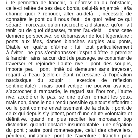
il te permettra de franchir, la dépression ou l’obstacle,
celle-ci reliée de ses deux bords, celui-là enjambé ; à§a
change quoi ? renouer, aller au-delà ; nécessité de
connaître le pont qu’il nous faut : de quoi relier ce qui
séparé, morceaux qu’on raccroche à distance, qu’on fait
tenir, ou de quoi dépasser, tenter l’au-delà ; dans cette
dernière perspective, se débarrasser de tout légendaire :
ponts aux fées, dames blanches surgies aux ponts,
Diable en quàªte d’à¢me ; lui, tout particulièrement
à éviter : ne pas s’embarrasser l’esprit d’àªtre le premier
à franchir : ainsi aucun droit de passage, se contenter de
traverser et rejoindre l’autre rive ; pont des soupirs,
importe peu : pont limité où demeurer sans traverser,
regard à l’eau (celle-ci étant nécessaire à l’opération
narcissique du soupir ; exercice de réflexion
sentimentale) ; mais pont vertige, ne pouvoir avancer,
s’accrocher à rambarde, le regard sur l’horizon, l’autre
rive, accélérer le pas, se dire qu’en fermant les yeux,
mais non, dans le noir rendu possible que tout s’effondre :
ou le pont comme envahissement de la chute ; pont de
ceux qui depuis s’y jettent, pont d’une chute volontaire et
définitive, quand ne plus recoller les morceaux trop
distendus, quand l’obstacle insurmontable : une négation
du pont ; autre pont romanesque, celui des chevaliers,
périlleux, initiatique, pont de l’aventure : franchir pour