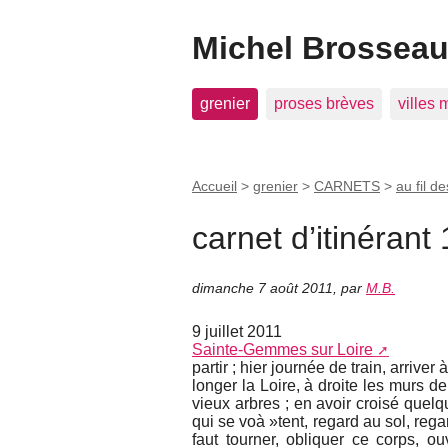
Michel Brosseau 
grenier
proses brèves
villes
Accueil
>
grenier
>
CARNETS
>
au fil de
carnet d’itinérant 
dimanche 7 août 2011
,
par
M.B.
9 juillet 2011
Sainte-Gemmes sur Loire
partir ; hier journée de train, arriver 
longer la Loire, à droite les murs de
vieux arbres ; en avoir croisé quel
qui se voà »tent, regard au sol, rega
faut tourner, obliquer ce corps, ou