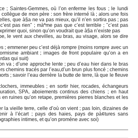
ce ; Saintes-Gemmes, où l’on enferme les fous ; le lundi
 collègue de mon père : son frère interné là ; alors une fois
lles, que à§a ne va pas mieux, qu’il n’en sortira pas ; pas
c’est pas rien" ; màªme pas que c’est terrible ; "c’est pas
 exprimer quoi, sinon qu’on voudrait que à§a n’existe pas
e, le vent aux chevilles, au bras, au visage, alors se dire
ues ; emmener peu c’est déjà rompre (moins rompre avec un
formisme ambiant ; images de front populaire qu’on a en
rdas qui suit)
’on va ; d’une approche lente ; peu d’eau hier dans le bras
ers chemins tracés par l’eau,d’un brun plus foncé ; chemins
orts ; savoir l’eau derrière la butte de terre, là que le fleuve
 clochers, immeubles ; en sortir hier, rocades, échangeurs
’épuration, SPA, aboiements continus des chiens ; en haut
s en ruines qu’on retape, premières pierres blanches et les
 la vieille terre, celle d’où on vient ; pas loin, dizaines de
enir à l’écart ; pays des haies, pays de pà¢tures sans
ographies intimes, et qu’on promène avec soi)