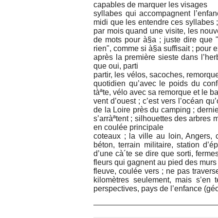
capables de marquer les visages
syllabes qui accompagnent l’enfan
midi que les entendre ces syllabes ;
par mois quand une visite, les nouve
de mots pour à§a ; juste dire que "
rien", comme si à§a suffisait ; pour
après la première sieste dans l’herb
que oui, parti
partir, les vélos, sacoches, remorq
quotidien qu’avec le poids du con
tàªte, vélo avec sa remorque et le ba
vent d’ouest ; c’est vers l’océan qu
de la Loire près du camping ; derni
s’arràªtent ; silhouettes des arbres m
en coulée principale
coteaux ; la ville au loin, Angers,
béton, terrain militaire, station d
d’une cà´te se dire que sorti, ferme
fleurs qui gagnent au pied des murs
fleuve, coulée vers ; ne pas traverser
kilomètres seulement, mais s’en t
perspectives, pays de l’enfance (gé