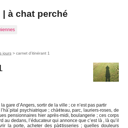
| à chat perché
 miennes
s jours
>
carnet d’itinérant 1
1
à la gare d’Angers, sortir de la ville ; ce n’est pas partir
 l’hà´pital psychiatrique ; chà¢teau, parc, lauriers-roses, de
ques pensionnaires hier après-midi, boulangerie ; ces corps
rd au dedans, l’éducateur qui annonce que c’est là , là qu’il
vrir la porte, acheter des pà¢tisseries ; quelles douleurs