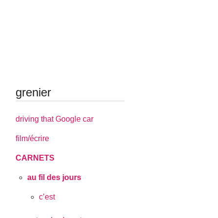
grenier
driving that Google car
film/écrire
CARNETS
au fil des jours
c’est