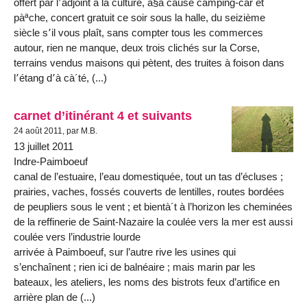
offert par l՚adjoint à la culture, à§a cause camping-car et
pàªche, concert gratuit ce soir sous la halle, du seizième
siècle s՚il vous plaît, sans compter tous les commerces
autour, rien ne manque, deux trois clichés sur la Corse,
terrains vendus maisons qui pètent, des truites à foison dans
l՚étang d՚à cà´té, (...)
carnet d’itinérant 4 et suivants
24 août 2011, par M.B.
13 juillet 2011
Indre-Paimboeuf
canal de l’estuaire, l’eau domestiquée, tout un tas d’écluses ;
prairies, vaches, fossés couverts de lentilles, routes bordées
de peupliers sous le vent ; et bientà´t à l’horizon les cheminées
de la reffinerie de Saint-Nazaire la coulée vers la mer est aussi
coulée vers l’industrie lourde
arrivée à Paimboeuf, sur l’autre rive les usines qui
s’enchaînent ; rien ici de balnéaire ; mais marin par les
bateaux, les ateliers, les noms des bistrots feux d’artifice en
arrière plan de (...)