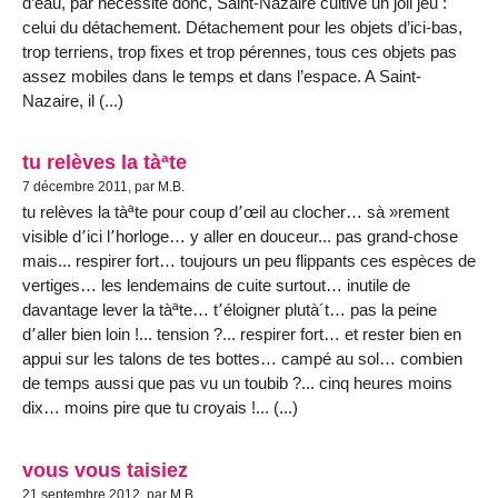
d’eau, par nécessité donc, Saint-Nazaire cultive un joli jeu :
celui du détachement. Détachement pour les objets d’ici-bas,
trop terriens, trop fixes et trop pérennes, tous ces objets pas
assez mobiles dans le temps et dans l’espace. A Saint-
Nazaire, il (...)
tu relèves la tàªte
7 décembre 2011, par M.B.
tu relèves la tàªte pour coup d՚œil au clocher… sà »rement
visible d՚ici l՚horloge… y aller en douceur... pas grand-chose
mais... respirer fort… toujours un peu flippants ces espèces de
vertiges… les lendemains de cuite surtout… inutile de
davantage lever la tàªte… t՚éloigner plutà´t… pas la peine
d՚aller bien loin !... tension ?... respirer fort… et rester bien en
appui sur les talons de tes bottes… campé au sol… combien
de temps aussi que pas vu un toubib ?... cinq heures moins
dix… moins pire que tu croyais !... (...)
vous vous taisiez
21 septembre 2012, par M.B.