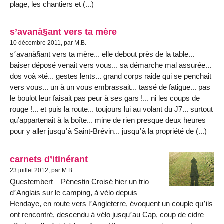
plage, les chantiers et (...)
s’avanà§ant vers ta mère
10 décembre 2011, par M.B.
s՚avanà§ant vers ta mère... elle debout près de la table...
baiser déposé venait vers vous... sa démarche mal assurée...
dos voà »té... gestes lents... grand corps raide qui se penchait
vers vous... un à un vous embrassait... tassé de fatigue... pas
le boulot leur faisait pas peur à ses gars !... ni les coups de
rouge !... et puis la route... toujours lui au volant du J7... surtout
qu’appartenait à la boîte... mine de rien presque deux heures
pour y aller jusqu՚à Saint-Brévin... jusqu՚à la propriété de (...)
carnets d’itinérant
23 juillet 2012, par M.B.
Questembert – Pénestin Croisé hier un trio
d՚Anglais sur le camping, à vélo depuis
Hendaye, en route vers l՚Angleterre, évoquent un couple qu՚ils
ont rencontré, descendu à vélo jusqu՚au Cap, coup de cidre