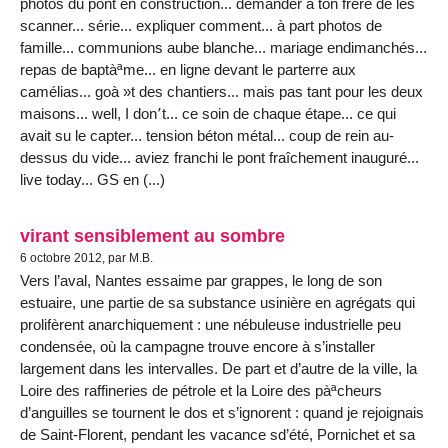
photos du pont en construction... demander à ton frère de les
scanner... série... expliquer comment... à part photos de
famille... communions aube blanche... mariage endimanchés...
repas de baptàªme... en ligne devant le parterre aux
camélias... goà »t des chantiers... mais pas tant pour les deux
maisons... well, I don՚t... ce soin de chaque étape... ce qui
avait su le capter... tension béton métal... coup de rein au-
dessus du vide... aviez franchi le pont fraîchement inauguré...
live today... GS en (...)
virant sensiblement au sombre
6 octobre 2012, par M.B.
Vers l’aval, Nantes essaime par grappes, le long de son
estuaire, une partie de sa substance usinière en agrégats qui
prolifèrent anarchiquement : une nébuleuse industrielle peu
condensée, où la campagne trouve encore à s’installer
largement dans les intervalles. De part et d’autre de la ville, la
Loire des raffineries de pétrole et la Loire des pàªcheurs
d’anguilles se tournent le dos et s’ignorent : quand je rejoignais
de Saint-Florent, pendant les vacance sd’été, Pornichet et sa