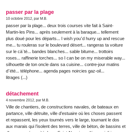
passer par la plage
10 octobre 2012, par M.B.
passer par la plage... deux trois courses vite fait à Saint-
Martin-les Pins... après seulement à la baraque... tellement
plus doué pour les départs... I wish you՚d hurry up and rescue
me... tu rouleras sur le boulevard désert... rangeras ta voiture
sur le cà´té... bandes blanches... sable bitume... trottoirs
roses... raffinerie torches... so I can be on my miserable way...
silhouette de ton oncle dans sa cuisine... contre-jour matins
d՚été... téléphone... agenda pages noircies gaz-oil...
litrages (...)
détachement
4 novembre 2012, par M.B.
Ville de chantiers, de constructions navales, de bateaux en
partance, ville détruite, ville d’estuaire où les choses passent
et repassent, les yeux tournés vers le large, tournant le dos
aux marais qui l’isolent des terres, ville de béton, de bassins et