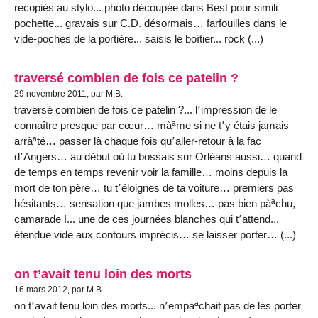
recopiés au stylo... photo découpée dans Best pour simili
pochette... gravais sur C.D. désormais… farfouilles dans le
vide-poches de la portière... saisis le boîtier... rock (...)
traversé combien de fois ce patelin ?
29 novembre 2011, par M.B.
traversé combien de fois ce patelin ?... l՚impression de le
connaître presque par cœur… màªme si ne t՚y étais jamais
arràªté… passer là chaque fois qu՚aller-retour à la fac
d՚Angers… au début où tu bossais sur Orléans aussi… quand
de temps en temps revenir voir la famille… moins depuis la
mort de ton père… tu t՚éloignes de ta voiture… premiers pas
hésitants… sensation que jambes molles… pas bien pàªchu,
camarade !... une de ces journées blanches qui t՚attend...
étendue vide aux contours imprécis… se laisser porter… (...)
on t’avait tenu loin des morts
16 mars 2012, par M.B.
on t՚avait tenu loin des morts... n՚empàªchait pas de les porter