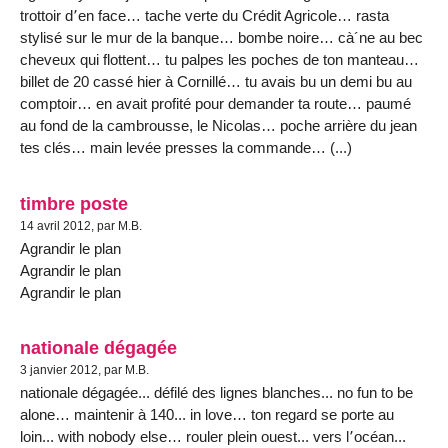
trottoir d՚en face… tache verte du Crédit Agricole… rasta
stylisé sur le mur de la banque… bombe noire… cà´ne au bec
cheveux qui flottent… tu palpes les poches de ton manteau…
billet de 20 cassé hier à Cornillé… tu avais bu un demi bu au
comptoir… en avait profité pour demander ta route… paumé
au fond de la cambrousse, le Nicolas… poche arrière du jean
tes clés… main levée presses la commande… (...)
timbre poste
14 avril 2012, par M.B.
Agrandir le plan
Agrandir le plan
Agrandir le plan
nationale dégagée
3 janvier 2012, par M.B.
nationale dégagée... défilé des lignes blanches... no fun to be
alone… maintenir à 140... in love… ton regard se porte au
loin... with nobody else… rouler plein ouest... vers l՚océan...