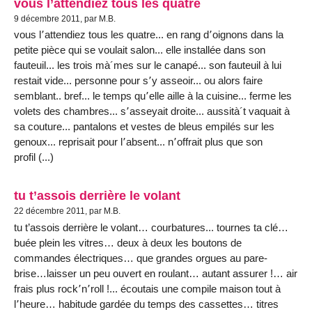
vous l’attendiez tous les quatre
9 décembre 2011, par M.B.
vous l՚attendiez tous les quatre... en rang d՚oignons dans la
petite pièce qui se voulait salon... elle installée dans son
fauteuil... les trois mà´mes sur le canapé... son fauteuil à lui
restait vide... personne pour s՚y asseoir... ou alors faire
semblant.. bref... le temps qu՚elle aille à la cuisine... ferme les
volets des chambres... s՚asseyait droite... aussità´t vaquait à
sa couture... pantalons et vestes de bleus empilés sur les
genoux... reprisait pour l՚absent... n՚offrait plus que son
profil (...)
tu t’assois derrière le volant
22 décembre 2011, par M.B.
tu t’assois derrière le volant… courbatures... tournes ta clé…
buée plein les vitres… deux à deux les boutons de
commandes électriques… que grandes orgues au pare-
brise…laisser un peu ouvert en roulant… autant assurer !… air
frais plus rock՚n՚roll !... écoutais une compile maison tout à
l՚heure… habitude gardée du temps des cassettes… titres