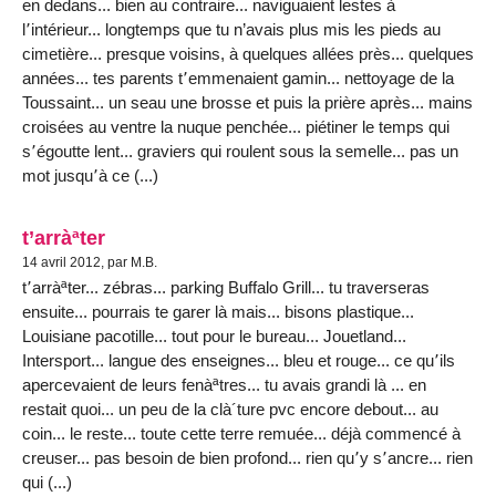
en dedans... bien au contraire... naviguaient lestes à
l՚intérieur... longtemps que tu n’avais plus mis les pieds au
cimetière... presque voisins, à quelques allées près... quelques
années... tes parents t՚emmenaient gamin... nettoyage de la
Toussaint... un seau une brosse et puis la prière après... mains
croisées au ventre la nuque penchée... piétiner le temps qui
s՚égoutte lent... graviers qui roulent sous la semelle... pas un
mot jusqu՚à ce (...)
t’arràªter
14 avril 2012, par M.B.
t՚arràªter... zébras... parking Buffalo Grill... tu traverseras
ensuite... pourrais te garer là mais... bisons plastique...
Louisiane pacotille... tout pour le bureau... Jouetland...
Intersport... langue des enseignes... bleu et rouge... ce qu՚ils
apercevaient de leurs fenàªtres... tu avais grandi là ... en
restait quoi... un peu de la clà´ture pvc encore debout... au
coin... le reste... toute cette terre remuée... déjà commencé à
creuser... pas besoin de bien profond... rien qu՚y s՚ancre... rien
qui (...)