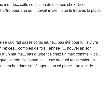
ux monde... cette collection de disques chez Nico...
-àªtre pour à§a qu՚il t՚avait invité... que tu trouves ta place
ne se raidirait pas le corps jeune... pas été pour lui le vivre
er l՚excès... combien de fois l՚année ?... nouvel an son
nce d՚un mà´me... pas d՚urgence chez un mec comme Nico...
que... gardait le contrà´le... juste de quoi ressembler un
r chercher dans ses étagères un cd pirate... un truc de