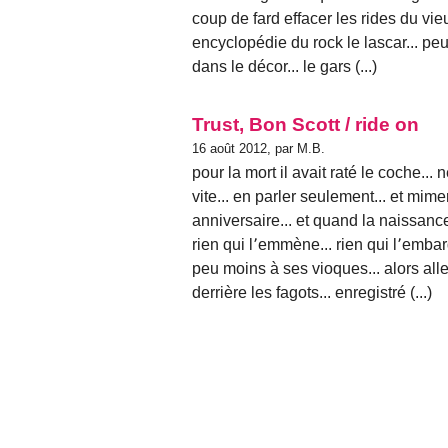
coup de fard effacer les rides du vie
encyclopédie du rock le lascar... peut
dans le décor... le gars (...)
Trust, Bon Scott / ride on
16 août 2012, par M.B.
pour la mort il avait raté le coche... 
vite... en parler seulement... et mim
anniversaire... et quand la naissa
rien qui l՚emmène... rien qui l՚embar
peu moins à ses vioques... alors alle
derrière les fagots... enregistré (...)