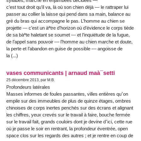
syllabes, marche en enjambées décidées —
c’est tout droit qu’il va, là où son chien déjà — le rattraper lui
passer au collier la laisse qui pend dans sa main, balance au
gré du bras qui accompagne le pas. L’homme au chien se
projette — c’est un àªtre d’horizon où d’évidence le corps tiède
de sa bàªte haletant se soumet — et l’inquiétude de la fugue,
de l’appel sans pouvoir — l’homme au chien marche et doute,
la perte et l’abandon en guise de possible — angoisse de
la (...)
vases communicants | arnaud maà¯setti
25 décembre 2013, par M.B.
Profondeurs latérales
Masses informes de foules passantes, villes entières qu՚on
empile sur des immeubles de plus de quinze étages, ombres
chinoises de corps inertes penchés sur des écrans et alignant
les chiffres, yeux crevés sur le travail à faire, bouche fermée
sur le travail fait, grands couloirs dont je devine d՚ici, cette rue
où je passe le soir en rentrant, la profondeur éventrée, open
space clos sur les regards des autres ; et je rentre en coup de