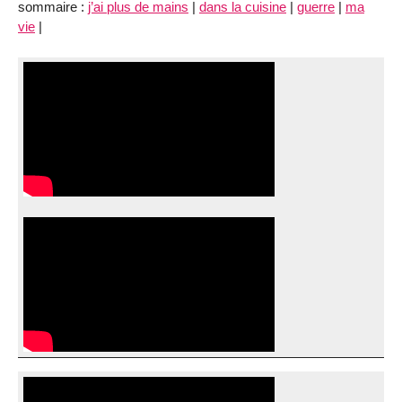
sommaire :
j’ai plus de mains
|
dans la cuisine
|
guerre
|
ma
vie
|