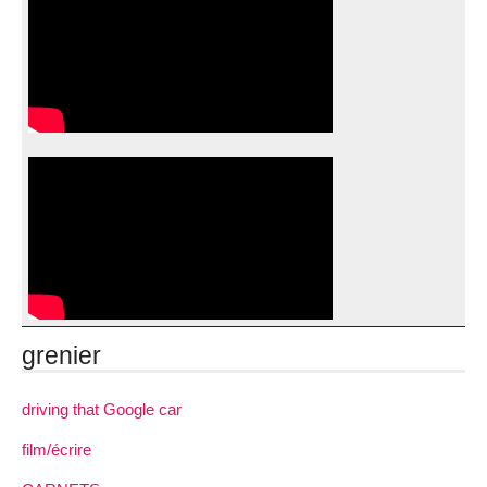
grenier
driving that Google car
film/écrire